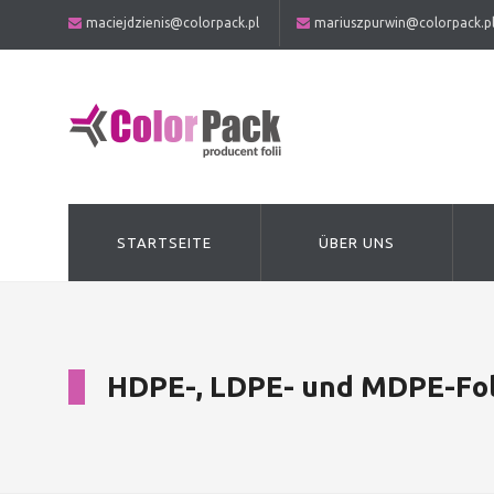
maciejdzienis@colorpack.pl
mariuszpurwin@colorpack.p
STARTSEITE
ÜBER UNS
HDPE-, LDPE- und MDPE-Fo