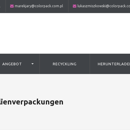
l
marekjary@colorpack.com.pl
lukaszmiszkowski@colorpack.c
ANGEBOT
RECYCKLING
HERUNTERLADE
lienverpackungen