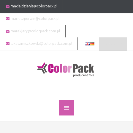
maciejdzienis@colorpack.pl
mariuszpurwin@colorpack.pl
marekjary@colorpack.com.pl
lukaszmiszkowski@colorpack.com.pl