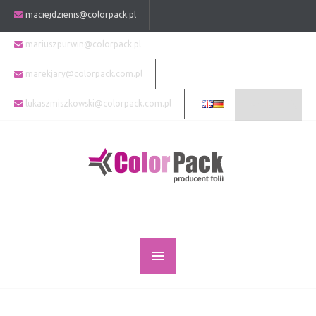
maciejdzienis@colorpack.pl
mariuszpurwin@colorpack.pl
marekjary@colorpack.com.pl
lukaszmiszkowski@colorpack.com.pl