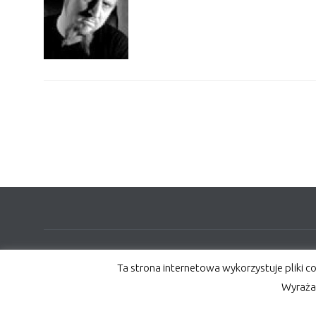
© COLORPACK | Wszelkie prawa zastrzeżone, kopiowanie zdjęć lub treśc
Ta strona internetowa wykorzystuje pliki c
Przetwarzanie danych osobowych – RODO
Wyraża