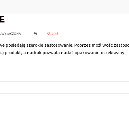
E
A WYŁĄCZONA
LIKE
YLENOWE
we posiadają szerokie zastosowanie. Poprzez możliwość zastos
onią produkt, a nadruk pozwala nadać opakowaniu oczekiwany