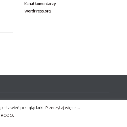
Kanał komentarzy
WordPress.org
Designed by
Dannci
wg ustawień przeglądarki.
Przeczytaj więcej...
Realizacja
Clouds Studio Graficzne
w RODO.