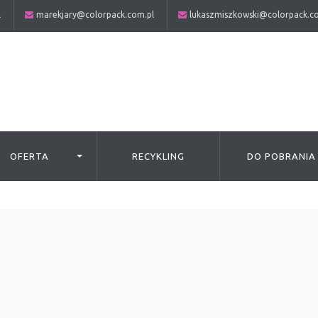
l
marekjary@colorpack.com.pl
lukaszmiszkowski@colorpack.c
OFERTA
RECYKLING
DO POBRANIA