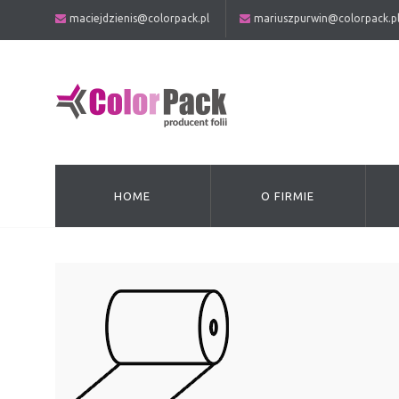
maciejdzienis@colorpack.pl
mariuszpurwin@colorpack.p
HOME
O FIRMIE