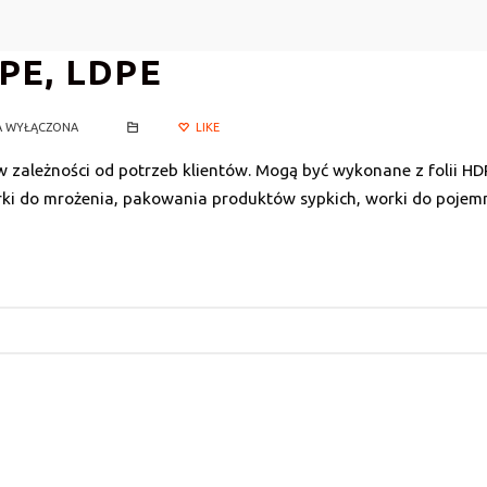
E, LDPE
ANE
A WYŁĄCZONA
LIKE
 zależności od potrzeb klientów. Mogą być wykonane z folii HD
orki do mrożenia, pakowania produktów sypkich, worki do poje