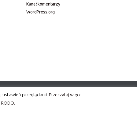
Kanał komentarzy
WordPress.org
wg ustawień przeglądarki.
Przeczytaj więcej...
w RODO.
Designed by
Dannci
Realizacja
Clouds Studio Graficzne