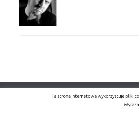
Ta strona internetowa wykorzystuje pliki c
Wyraża
© COLORPACK | Wszelkie prawa zastrzeżone, kopiowanie zdjęć lub treśc
Przetwarzanie danych osobowych – RODO