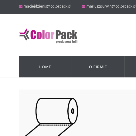
maciejdzienis@colorpack.pl
mariuszpurwin@colorpack.p
HOME
O FIRMIE